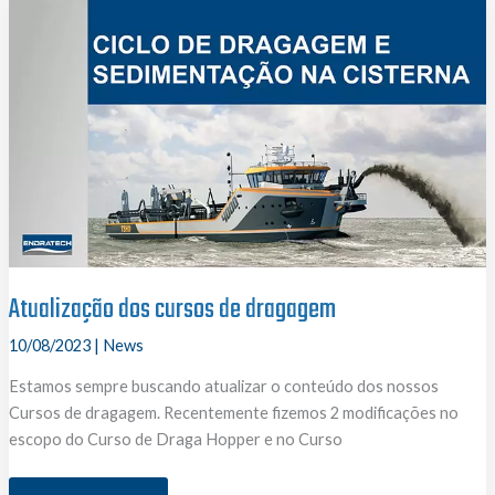
1
em
novo
projeto
portuário
Atualização dos cursos de dragagem
10/08/2023
|
News
Estamos sempre buscando atualizar o conteúdo dos nossos
Cursos de dragagem. Recentemente fizemos 2 modificações no
escopo do Curso de Draga Hopper e no Curso