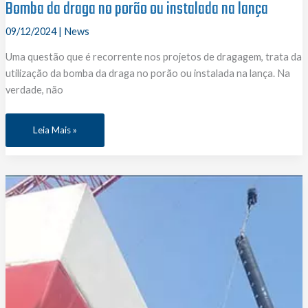
Bomba da draga no porão ou instalada na lança
09/12/2024
|
News
Uma questão que é recorrente nos projetos de dragagem, trata da
utilização da bomba da draga no porão ou instalada na lança. Na
verdade, não
Bomba
Leia Mais »
da
draga
no
porão
ou
instalada
na
lança