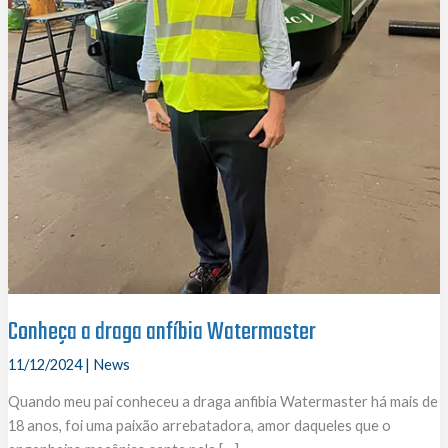
Conheça a draga anfíbia Watermaster
11/12/2024
|
News
Quando meu pai conheceu a draga anfibia Watermaster há mais de
18 anos, foi uma paixão arrebatadora, amor daqueles que o