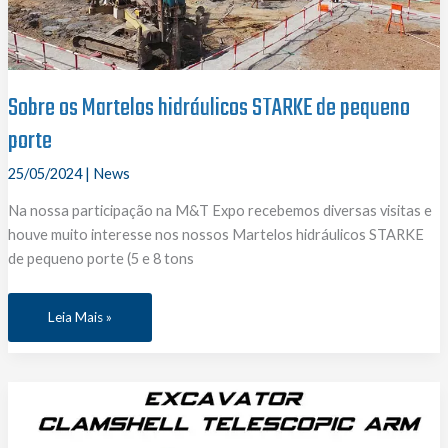
Sobre os Martelos hidráulicos STARKE de pequeno
porte
25/05/2024
|
News
Na nossa participação na M&T Expo recebemos diversas visitas e
houve muito interesse nos nossos Martelos hidráulicos STARKE
de pequeno porte (5 e 8 tons
Sobre
Leia Mais »
os
Martelos
hidráulicos
STARKE
de
pequeno
porte