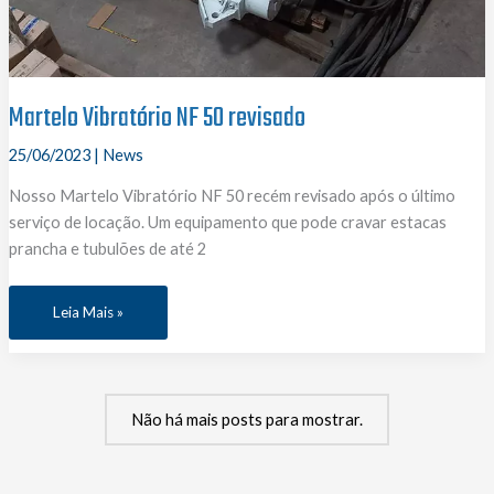
Martelo Vibratório NF 50 revisado
25/06/2023
|
News
Nosso Martelo Vibratório NF 50 recém revisado após o último
serviço de locação. Um equipamento que pode cravar estacas
prancha e tubulões de até 2
Martelo
Leia Mais »
Vibratório
NF
50
revisado
Não há mais posts para mostrar.