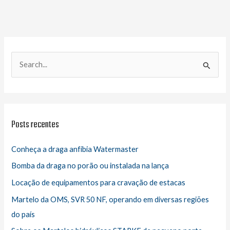
P
e
s
q
u
Posts recentes
i
s
Conheça a draga anfíbia Watermaster
a
Bomba da draga no porão ou instalada na lança
r
Locação de equipamentos para cravação de estacas
p
Martelo da OMS, SVR 50 NF, operando em diversas regiões
o
do país
r