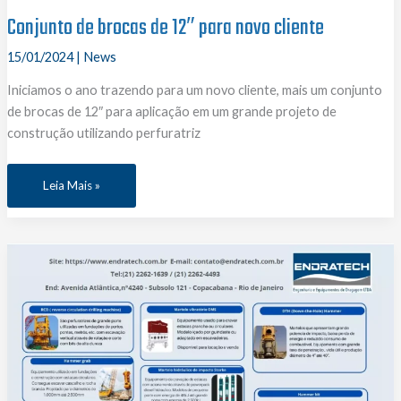
Conjunto de brocas de 12″ para novo cliente
15/01/2024
|
News
Iniciamos o ano trazendo para um novo cliente, mais um conjunto
de brocas de 12″ para aplicação em um grande projeto de
construção utilizando perfuratriz
Conjunto
Leia Mais »
de
brocas
de
12″
para
novo
cliente