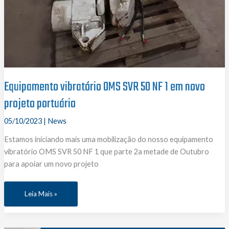
Equipamento vibratório OMS SVR 50 NF 1 em novo
projeto portuário
05/10/2023
|
News
Estamos iniciando mais uma mobilização do nosso equipamento
vibratório OMS SVR 50 NF 1 que parte 2a metade de Outubro
para apoiar um novo projeto
Equipamento
Leia Mais »
vibratório
OMS
SVR
50
NF