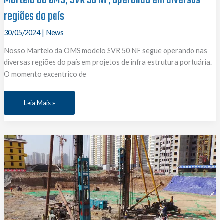
Martelo da OMS, SVR 50 NF, operando em diversas
regiões do país
30/05/2024
|
News
Nosso Martelo da OMS modelo SVR 50 NF segue operando nas
diversas regiões do país em projetos de infra estrutura portuária.
O momento excentrico de
Martelo
Leia Mais »
da
OMS,
SVR
50
NF,
operando
em
diversas
regiões
do
país