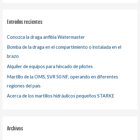
s
c
a
Entradas recientes
r
p
Conozca la draga anfibia Watermaster
o
Bomba de la draga en el compartimiento o instalada en el
r
brazo
:
Alquiler de equipos para hincado de pilotes
Martillo de la OMS, SVR 50 NF, operando en diferentes
regiones del país
Acerca de los martillos hidráulicos pequeños STARKE
Archivos