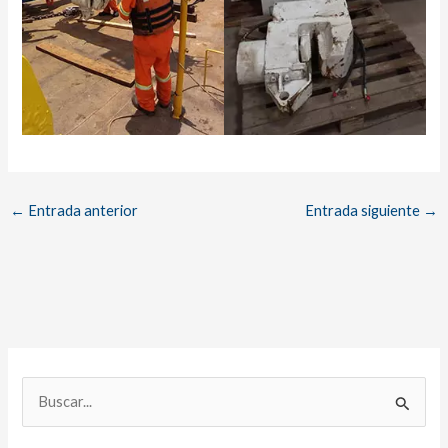
←
Entrada anterior
Entrada siguiente
→
B
u